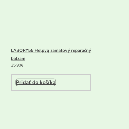
LABORY55 Helpyq zamatový reparačný
balzam
25,90
€
Pridať do košíka