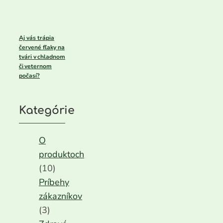
Aj vás trápia
červené fľaky na
tvári v chladnom
či veternom
počasí?
Kategórie
O
produktoch
(10)
Príbehy
zákazníkov
(3)