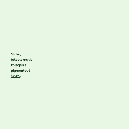
Slnko,
fotostarnutie,
kolagén a
pigmentové
škvrny