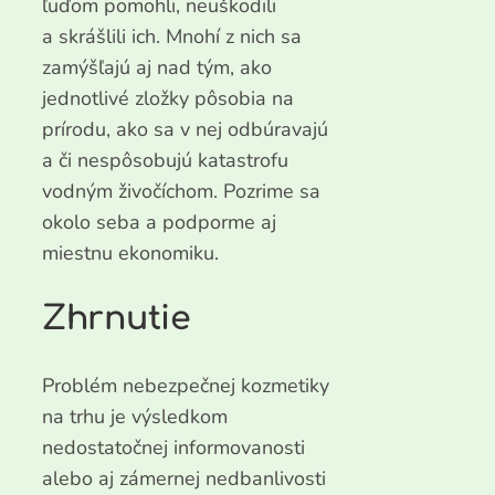
ľuďom pomohli, neuškodili
a skrášlili ich. Mnohí z nich sa
zamýšľajú aj nad tým, ako
jednotlivé zložky pôsobia na
prírodu, ako sa v nej odbúravajú
a či nespôsobujú katastrofu
vodným živočíchom. Pozrime sa
okolo seba a podporme aj
miestnu ekonomiku.
Zhrnutie
Problém nebezpečnej kozmetiky
na trhu je výsledkom
nedostatočnej informovanosti
alebo aj zámernej nedbanlivosti