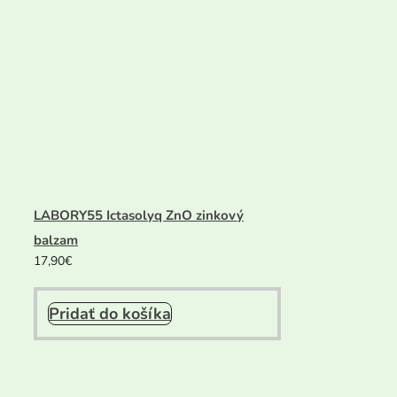
LABORY55 Ictasolyq ZnO zinkový
balzam
17,90
€
Pridať do košíka