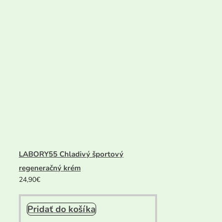
LABORY55 Chladivý športový
regeneračný krém
24,90
€
Pridať do košíka