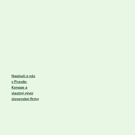
Napísali o nás
v Pravde:
Konope a
vlastný vývoj
slovenskej firmy