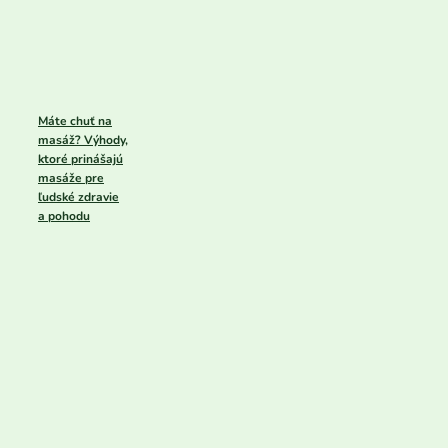
Máte chuť na
masáž? Výhody,
ktoré prinášajú
masáže pre
ľudské zdravie
a pohodu