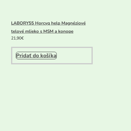
LABORY55 Horcyq help Magnéziové
telové mlieko s MSM a konope
21,90
€
Pridať do košíka