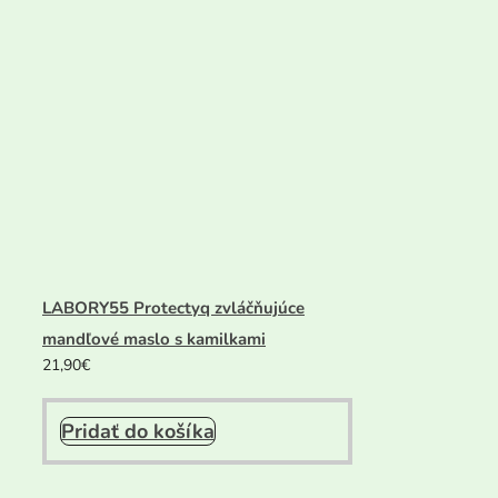
LABORY55 Protectyq zvláčňujúce
mandľové maslo s kamilkami
21,90
€
Pridať do košíka