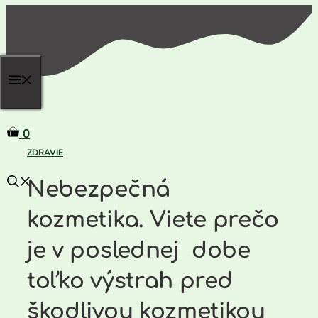
Preskočiť
na
obsah
0
ZDRAVIE
Nebezpečná
kozmetika. Viete prečo
je v poslednej dobe
toľko výstrah pred
škodlivou kozmetikou