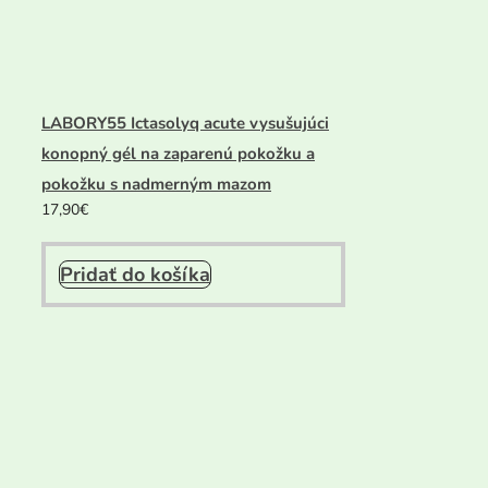
LABORY55 Ictasolyq acute vysušujúci
konopný gél na zaparenú pokožku a
pokožku s nadmerným mazom
17,90
€
Pridať do košíka