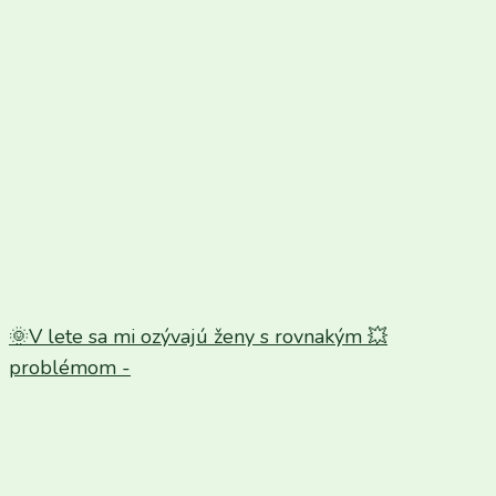
🌞V lete sa mi ozývajú ženy s rovnakým 💥
problémom -