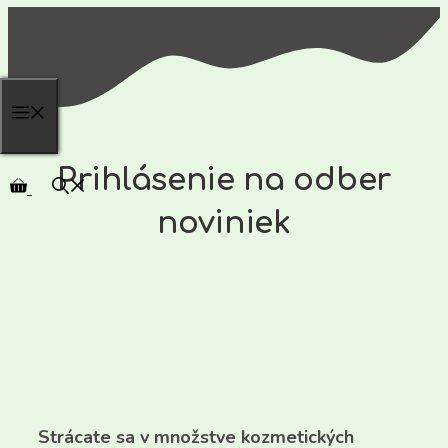
Preskočiť
na
obsah
Prihlásenie na odber
noviniek
Strácate sa v množstve kozmetických