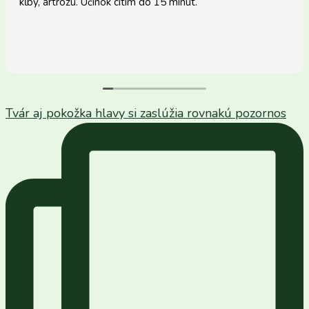
ĺby, artrózu. Účinok cítim do 15 minút.
p
o
Tvár aj pokožka hlavy si zaslúžia rovnakú pozornos