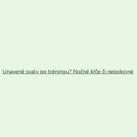
Unavené svaly po tréningu? Nočné kŕče či nepokojné