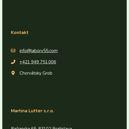
Kontakt
info@labory55.com
+
421 949 751 006
Chorvátsky Grob
Martina Lutter s.r.o.
Račianska 65, 83102 Bratislava