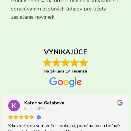
Prihlásením sa na odber noviniek súhaslíte so
spracúvaním osobných údajov pre účely
zasielania noviniek.
VYNIKAJÚCE
Na základe
14 recenzií
Katarina Galabova
9. Jún, 2026
 kozmetikou som veľmi spokojná, pomáha mi na boľavé
S