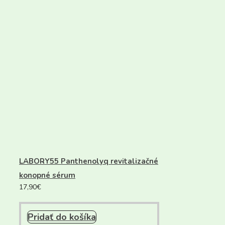
LABORY55 Panthenolyq revitalizačné
konopné sérum
17,90
€
Pridať do košíka