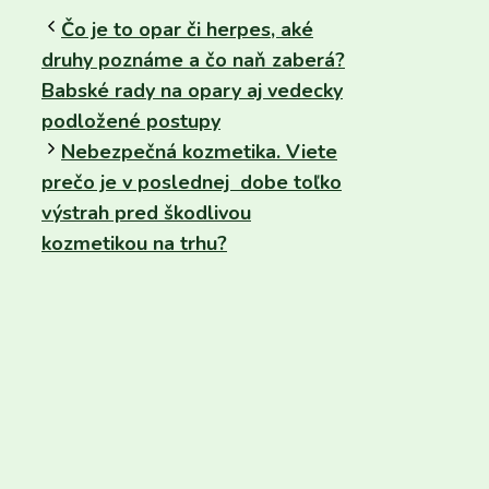
Čo je to opar či herpes, aké
druhy poznáme a čo naň zaberá?
Babské rady na opary aj vedecky
podložené postupy
Nebezpečná kozmetika. Viete
prečo je v poslednej dobe toľko
výstrah pred škodlivou
kozmetikou na trhu?