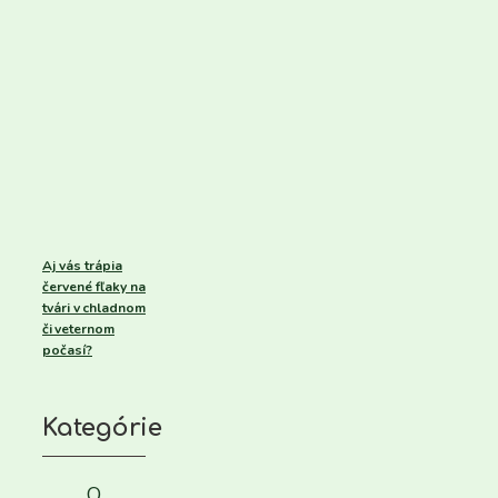
Aj vás trápia
červené fľaky na
tvári v chladnom
či veternom
počasí?
Kategórie
O