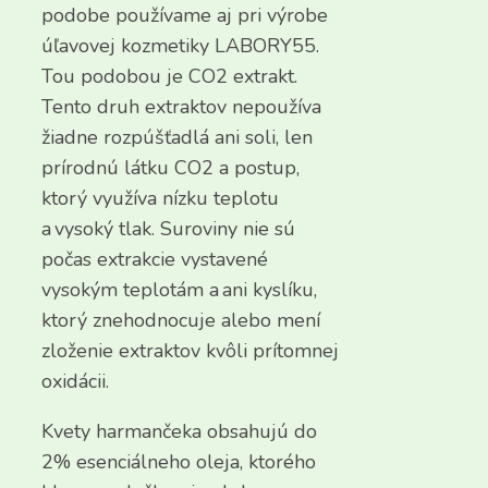
podobe používame aj pri výrobe
úľavovej kozmetiky LABORY55.
Tou podobou je CO2 extrakt.
Tento druh extraktov nepoužíva
žiadne rozpúšťadlá ani soli, len
prírodnú látku CO2 a postup,
ktorý využíva nízku teplotu
a vysoký tlak. Suroviny nie sú
počas extrakcie vystavené
vysokým teplotám a ani kyslíku,
ktorý znehodnocuje alebo mení
zloženie extraktov kvôli prítomnej
oxidácii.
Kvety harmančeka obsahujú do
2% esenciálneho oleja, ktorého