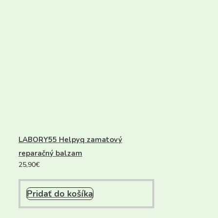
LABORY55 Helpyq zamatový
reparačný balzam
25,90
€
Pridať do košíka