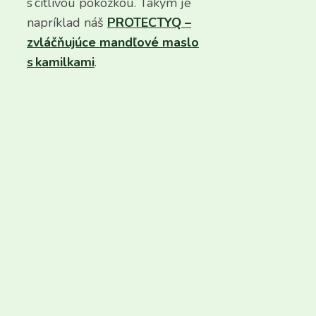
s citlivou pokožkou. Takým je
napríklad náš
PROTECTYQ –
zvláčňujúce mandľové maslo
s kamilkami
.