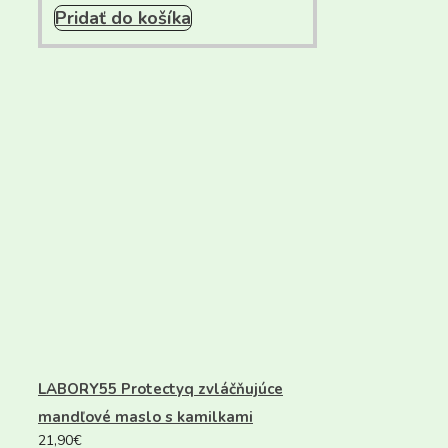
Pridať do košíka
LABORY55 Protectyq zvláčňujúce
mandľové maslo s kamilkami
21,90
€