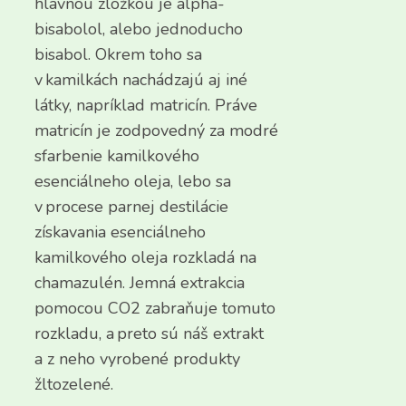
hlavnou zložkou je alpha-
bisabolol, alebo jednoducho
bisabol. Okrem toho sa
v kamilkách nachádzajú aj iné
látky, napríklad matricín. Práve
matricín je zodpovedný za modré
sfarbenie kamilkového
esenciálneho oleja, lebo sa
v procese parnej destilácie
získavania esenciálneho
kamilkového oleja rozkladá na
chamazulén. Jemná extrakcia
pomocou CO2 zabraňuje tomuto
rozkladu, a preto sú náš extrakt
a z neho vyrobené produkty
žltozelené.