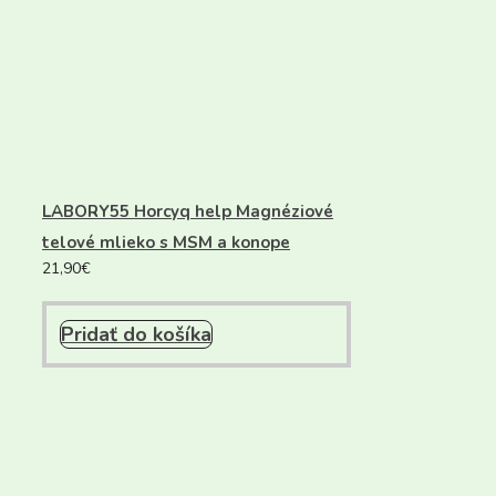
LABORY55 Horcyq help Magnéziové
telové mlieko s MSM a konope
21,90
€
Pridať do košíka