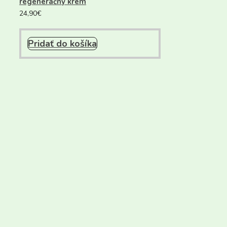
regeneračný krém
24,90
€
Pridať do košíka