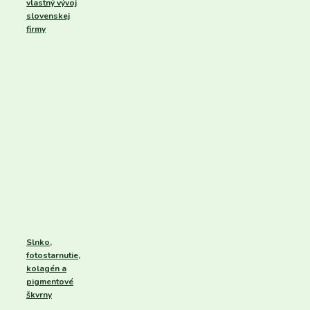
vlastný vývoj
slovenskej
firmy
Slnko,
fotostarnutie,
kolagén a
pigmentové
škvrny