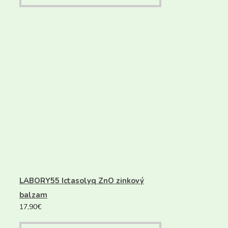
LABORY55 Ictasolyq ZnO zinkový
balzam
17,90
€