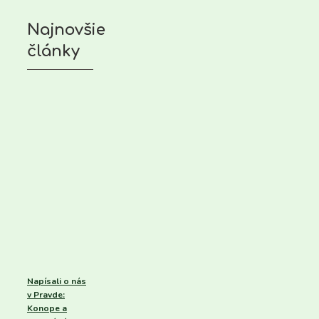
Najnovšie
články
Napísali o nás
v Pravde:
Konope a