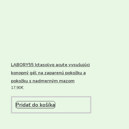
LABORY55 Ictasolyq acute vysušujúci
konopný gél na zaparenú pokožku a
pokožku s nadmerným mazom
17,90
€
Pridať do košíka