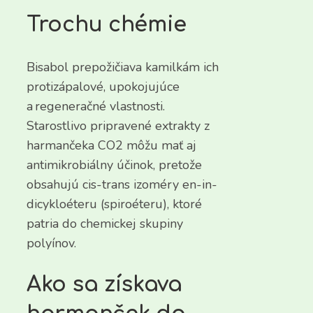
Trochu chémie
Bisabol prepožičiava kamilkám ich
protizápalové, upokojujúce
a regeneračné vlastnosti.
Starostlivo pripravené extrakty z
harmančeka CO2 môžu mať aj
antimikrobiálny účinok, pretože
obsahujú cis-trans izoméry en-in-
dicykloéteru (spiroéteru), ktoré
patria do chemickej skupiny
polyínov.
Ako sa získava