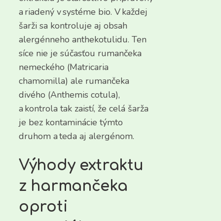
a riadený v systéme bio. V každej
šarži sa kontroluje aj obsah
alergénneho anthekotulidu. Ten
síce nie je súčasťou rumančeka
nemeckého (Matricaria
chamomilla) ale rumančeka
divého (Anthemis cotula),
a kontrola tak zaistí, že celá šarža
je bez kontaminácie týmto
druhom a teda aj alergénom.
Výhody extraktu
z harmančeka
oproti