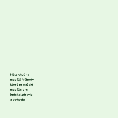
Máte chuť na
masáž? Výhody,
ktoré prinášajú
masáže pre
ľudské zdravie
a pohodu