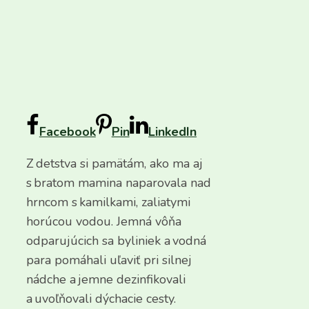
Facebook
Pin
LinkedIn
Z detstva si pamätám, ako ma aj
s bratom mamina naparovala nad
hrncom s kamilkami, zaliatymi
horúcou vodou. Jemná vôňa
odparujúcich sa byliniek a vodná
para pomáhali uľaviť pri silnej
nádche a jemne dezinfikovali
a uvoľňovali dýchacie cesty.