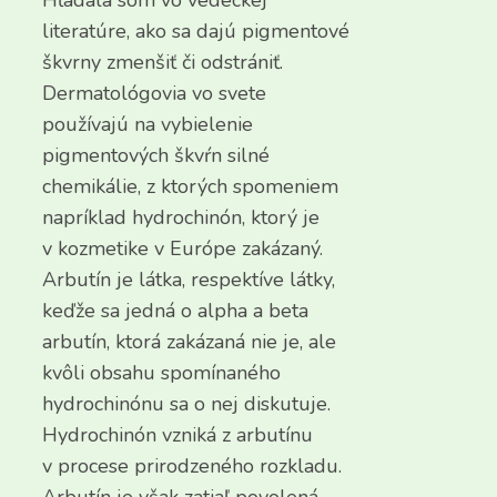
Hľadala som vo vedeckej
literatúre, ako sa dajú pigmentové
škvrny zmenšiť či odstrániť.
Dermatológovia vo svete
používajú na vybielenie
pigmentových škvŕn silné
chemikálie, z ktorých spomeniem
napríklad hydrochinón, ktorý je
v kozmetike v Európe zakázaný.
Arbutín je látka, respektíve látky,
keďže sa jedná o alpha a beta
arbutín, ktorá zakázaná nie je, ale
kvôli obsahu spomínaného
hydrochinónu sa o nej diskutuje.
Hydrochinón vzniká z arbutínu
v procese prirodzeného rozkladu.