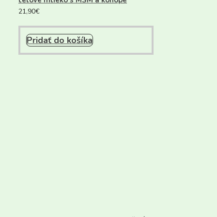
telové mlieko s MSM a konope
21,90
€
Pridať do košíka