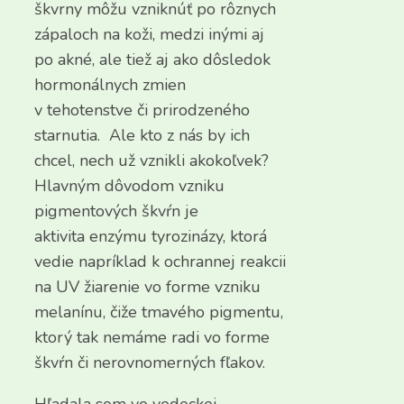
škvrny môžu vzniknúť po rôznych
zápaloch na koži, medzi inými aj
po akné, ale tiež aj ako dôsledok
hormonálnych zmien
v tehotenstve či prirodzeného
starnutia. Ale kto z nás by ich
chcel, nech už vznikli akokoľvek?
Hlavným dôvodom vzniku
pigmentových škvŕn je
aktivita enzýmu tyrozinázy, ktorá
vedie napríklad k ochrannej reakcii
na UV žiarenie vo forme vzniku
melanínu, čiže tmavého pigmentu,
ktorý tak nemáme radi vo forme
škvŕn či nerovnomerných fľakov.