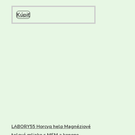
Kúpiť
LABORY55 Horcyq help Magnéziové