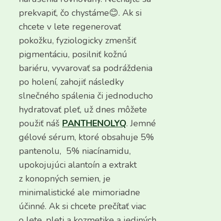
prekvapiť, čo chystáme😊. Ak si
chcete v lete regenerovať
pokožku, fyziologicky zmenšiť
pigmentáciu, posilniť kožnú
bariéru, vyvarovať sa podráždenia
po holení, zahojiť následky
slnečného spálenia či jednoducho
hydratovať pleť, už dnes môžete
použiť náš
PANTHENOLYQ
. Jemné
gélové sérum, ktoré obsahuje 5%
pantenolu, 5% niacínamidu,
upokojujúci alantoín a extrakt
z konopných semien, je
minimalistické ale mimoriadne
účinné. Ak si chcete prečítať viac
o lete, pleti a kozmetike a jediných