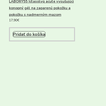
LABORY55 Ictasolyq acute vysušujúci
konopný gél na zaparenú pokožku a
pokožku s nadmerným mazom
17,90
€
Pridať do košíka