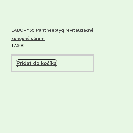
LABORY55 Panthenolyq revitalizačné
konopné sérum
17,90
€
Pridať do košíka