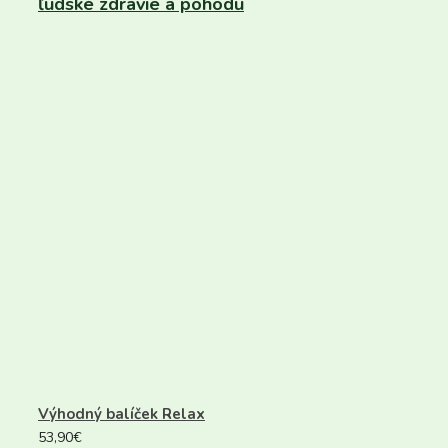
ľudské zdravie a pohodu
Výhodný balíček Relax
53,90
€