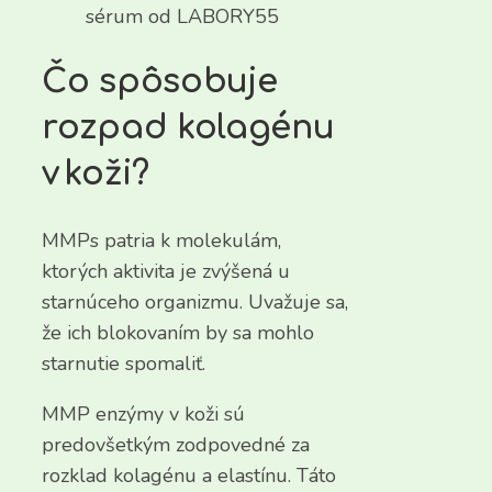
sérum od LABORY55
Čo spôsobuje
rozpad kolagénu
v koži?
MMPs patria k molekulám,
ktorých aktivita je zvýšená u
starnúceho organizmu. Uvažuje sa,
že ich blokovaním by sa mohlo
starnutie spomaliť.
MMP enzýmy v koži sú
predovšetkým zodpovedné za
rozklad kolagénu a elastínu. Táto