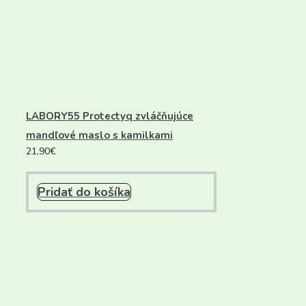
LABORY55 Protectyq zvláčňujúce
mandľové maslo s kamilkami
21,90
€
Pridať do košíka