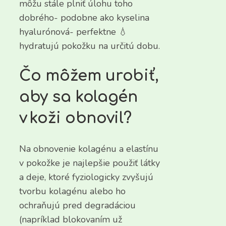
môžu stále plniť úlohu toho
dobrého- podobne ako kyselina
hyalurónová- perfektne 💧
hydratujú pokožku na určitú dobu.
Čo môžem urobiť,
aby sa kolagén
v koži obnovil?
Na obnovenie kolagénu a elastínu
v pokožke je najlepšie použiť látky
a deje, ktoré fyziologicky zvyšujú
tvorbu kolagénu alebo ho
ochraňujú pred degradáciou
(napríklad blokovaním už