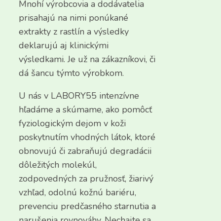
Mnohí výrobcovia a dodávatelia
prisahajú na nimi ponúkané
extrakty z rastlín a výsledky
deklarujú aj klinickými
výsledkami. Je už na zákazníkovi, či
dá šancu týmto výrobkom.
U nás v LABORY55 intenzívne
hľadáme a skúmame, ako pomôcť
fyziologickým dejom v koži
poskytnutím vhodných látok, ktoré
obnovujú či zabraňujú degradácii
dôležitých molekúl,
zodpovedných za pružnosť, žiarivý
vzhľad, odolnú kožnú bariéru,
prevenciu predčasného starnutia a
narušenia rovnováhy. Nechajte sa