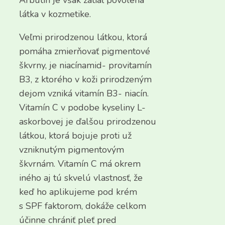
Arbutín je však zatiaľ povolená
látka v kozmetike.
Veľmi prirodzenou látkou, ktorá
pomáha zmierňovať pigmentové
škvrny, je niacínamid- provitamín
B3, z ktorého v koži prirodzeným
dejom vzniká vitamín B3- niacín.
Vitamín C v podobe kyseliny L-
askorbovej je ďalšou prirodzenou
látkou, ktorá bojuje proti už
vzniknutým pigmentovým
škvrnám. Vitamín C má okrem
iného aj tú skvelú vlastnosť, že
keď ho aplikujeme pod krém
s SPF faktorom, dokáže celkom
účinne chrániť pleť pred