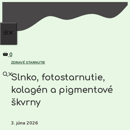
Preskočiť
na
obsah
0
ZDRAVÉ STARNUTIE
Slnko, fotostarnutie,
kolagén a pigmentové
škvrny
3. júna 2026