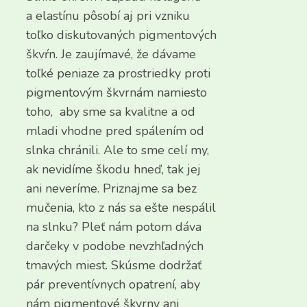
a elastínu pôsobí aj pri vzniku
toľko diskutovaných pigmentových
škvŕn. Je zaujímavé, že dávame
toľké peniaze za prostriedky proti
pigmentovým škvrnám namiesto
toho, aby sme sa kvalitne a od
mladi vhodne pred spálením od
slnka chránili. Ale to sme celí my,
ak nevidíme škodu hneď, tak jej
ani neveríme. Priznajme sa bez
mučenia, kto z nás sa ešte nespálil
na slnku? Pleť nám potom dáva
darčeky v podobe nevzhľadných
tmavých miest. Skúsme dodržať
pár preventívnych opatrení, aby
nám pigmentové škvrny ani