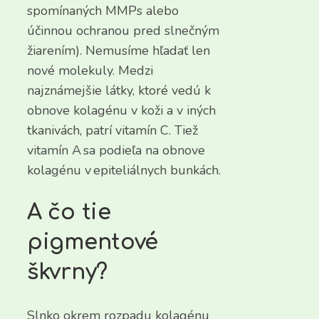
spomínaných MMPs alebo
účinnou ochranou pred slnečným
žiarením). Nemusíme hľadať len
nové molekuly. Medzi
najznámejšie látky, ktoré vedú k
obnove kolagénu v koži a v iných
tkanivách, patrí vitamín C. Tiež
vitamín A sa podieľa na obnove
kolagénu v epiteliálnych bunkách.
A čo tie
pigmentové
škvrny?
Slnko okrem rozpadu kolagénu