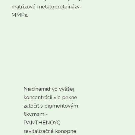
matrixové metaloproteinázy-
MMPs.
Niacínamid vo vyššej
koncentrácii vie pekne
zatočiť s pigmentovým
škvrnami-
PANTHENOYQ
revitalizačné konopné