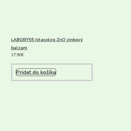
LABORY55 Ictasolyq ZnO zinkový
balzam
17,90
€
Pridať do košíka