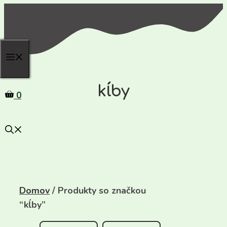
Preskočiť
na
obsah
kĺby
0
Domov
/ Produkty so značkou
“kĺby”