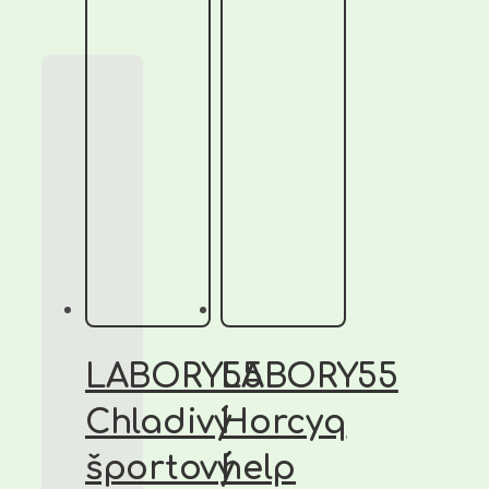
LABORY55
LABORY55
Chladivý
Horcyq
športový
help