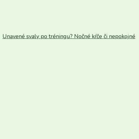
Unavené svaly po tréningu? Nočné kŕče či nepokojné