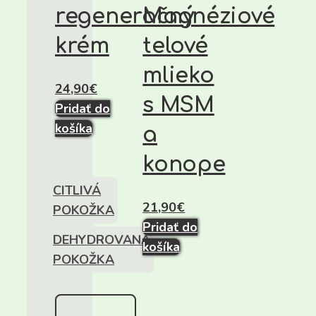
regeneračný
Magnéziové
krém
telové
mlieko
24,90
€
s MSM
Pridať do
košíka
a
konope
CITLIVÁ
21,90
€
POKOŽKA
Pridať do
DEHYDROVANÁ
košíka
POKOŽKA