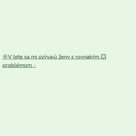
🌞V lete sa mi ozývajú ženy s rovnakým 💥
problémom -