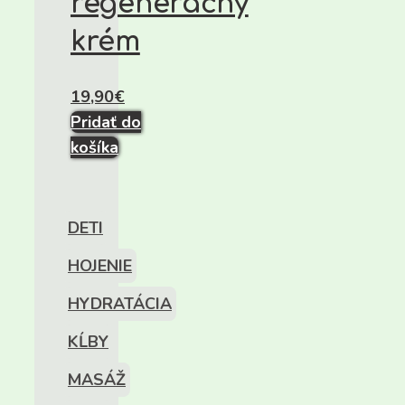
regeneračný
krém
19,90
€
Pridať do
košíka
DETI
HOJENIE
HYDRATÁCIA
KĹBY
MASÁŽ