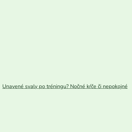
Unavené svaly po tréningu? Nočné kŕče či nepokojné