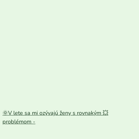
🌞V lete sa mi ozývajú ženy s rovnakým 💥
problémom -