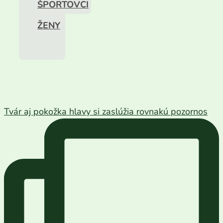
ŠPORTOVCI
ŽENY
Tvár aj pokožka hlavy si zaslúžia rovnakú pozornos