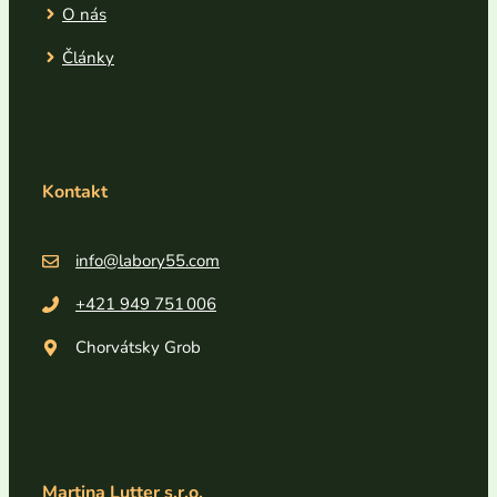
O nás
Články
Kontakt
info@labory55.com
+
421 949 751 006
Chorvátsky Grob
Martina Lutter s.r.o.