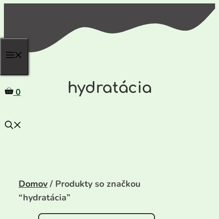
Preskočiť
na
obsah
hydratácia
0
Domov
/ Produkty so značkou
“hydratácia”