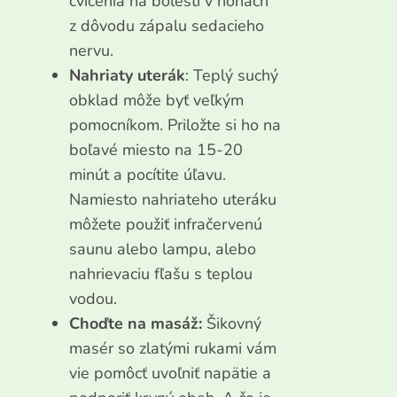
cvičenia na bolesti v nohách
z dôvodu zápalu sedacieho
nervu.
Nahriaty uterák
: Teplý suchý
obklad môže byť veľkým
pomocníkom. Priložte si ho na
boľavé miesto na 15-20
minút a pocítite úľavu.
Namiesto nahriateho uteráku
môžete použiť infračervenú
saunu alebo lampu, alebo
nahrievaciu fľašu s teplou
vodou.
Choďte na masáž:
Šikovný
masér so zlatými rukami vám
vie pomôcť uvoľniť napätie a