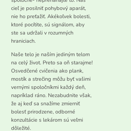
cieľ je posilniť pohybový aparát,
nie ho preťažiť. Akékoľvek bolesti,
ktoré pocítite, sú signálom, aby
ste sa udržali v rozumných
hraniciach.
Naše telo je naším jediným telom
na celý život. Preto sa oň starajme!
Osvedčené cvičenia ako plank,
mostík a strečing môžu byť vašimi
vernými spoločníkmi každý deň,
napríklad ráno. Nezabudnite však,
že aj keď sa snažíme zmierniť
bolesť prirodzene, odborné
konzultácie s lekárom sú veľmi
dôležité.