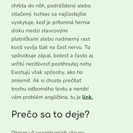
chrbta do nôh, podráždený alebo
stlačený. Ischias sa najčastejšie
vyskytuje, keď je prítomná hernia
disku medzi stavcovými
platničkami alebo nadmerný rast
kosti vyvíja tlak na časť nervu. To
spôsobuje zápal, bolesť a často aj
určitú necitlivosť postihnutej nohy.
Existujú však spôsoby, ako ho
zmierniť. Ak si chcete prečítať
trochu odborného textu a nerobí
vám problém angličtina, tu je
link.
Prečo sa to deje?
Okrem už spomínaných stavov