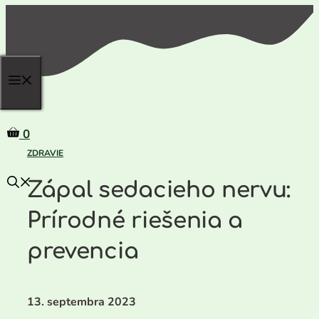
Preskočiť
na
obsah
0
ZDRAVIE
Zápal sedacieho nervu:
Prírodné riešenia a
prevencia
13. septembra 2023