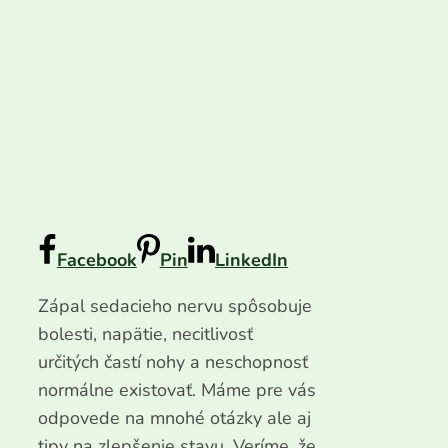
Facebook
Pin
LinkedIn
Zápal sedacieho nervu spôsobuje
bolesti, napätie, necitlivosť
určitých častí nohy a neschopnosť
normálne existovať. Máme pre vás
odpovede na mnohé otázky ale aj
tipy na zlepšenie stavu. Veríme, že