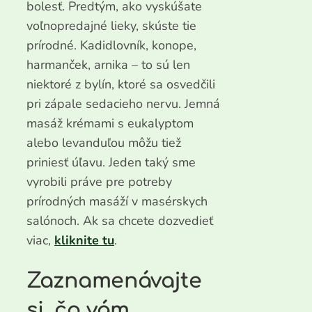
bolesť. Predtým, ako vyskúšate
voľnopredajné lieky, skúste tie
prírodné. Kadidlovník, konope,
harmanček, arnika – to sú len
niektoré z bylín, ktoré sa osvedčili
pri zápale sedacieho nervu. Jemná
masáž krémami s eukalyptom
alebo levanduľou môžu tiež
priniesť úľavu. Jeden taký sme
vyrobili práve pre potreby
prírodných masáží v masérskych
salónoch. Ak sa chcete dozvedieť
viac,
kliknite tu
.
Zaznamenávajte
si, čo vám