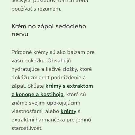
liečivých pokladov, len ich treba
používať s rozumom.
Krém na zápal sedacieho
nervu
Prírodné krémy sú ako balzam pre
vašu pokožku. Obsahujú
hydratujúce a liečivé zložky, ktoré
dokážu zmierniť podráždenie a
zápal. Skúste
krémy s extraktom
z konope a kostihoja
, ktoré sú
známe svojimi upokojujúcimi
vlastnosťami, alebo
krémy
s
extraktmi harmančeka pre jemnú
starostlivosť.