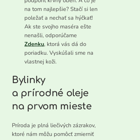
podporiť krvný obeh. A čo je
na tom najlepšie? Stačí si len
poležať a nechať sa hýčkať!
Ak ste svojho maséra ešte
nenašli, odporúčame
Zdenku
, ktorá vás dá do
poriadku. Vyskúšali sme na
vlastnej koži.
Bylinky
a prírodné oleje
na prvom mieste
Príroda je plná liečivých zázrakov,
ktoré nám môžu pomôcť zmierniť