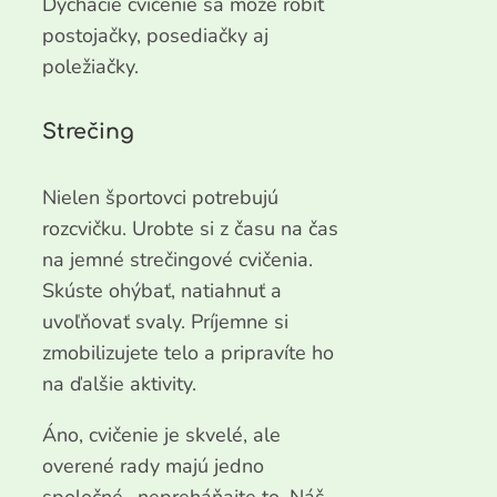
Dýchacie cvičenie sa môže robiť
postojačky, posediačky aj
poležiačky.
Strečing
Nielen športovci potrebujú
rozcvičku. Urobte si z času na čas
na jemné strečingové cvičenia.
Skúste ohýbať, natiahnuť a
uvoľňovať svaly. Príjemne si
zmobilizujete telo a pripravíte ho
na ďalšie aktivity.
Áno, cvičenie je skvelé, ale
overené rady majú jedno
spoločné- nepreháňajte to. Náš